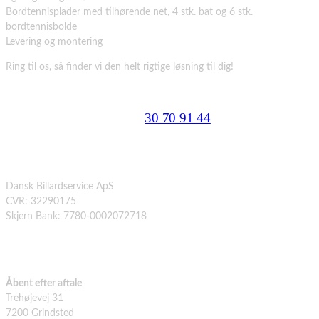
Bordtennisplader med tilhørende net, 4 stk. bat og 6 stk.
bordtennisbolde
Levering og montering
Ring til os, så finder vi den helt rigtige løsning til dig!
KONTAKT OS PÅ TLF.
30 70 91 44
OPLYSNINGER
Dansk Billardservice ApS
CVR: 32290175
Skjern Bank: 7780-0002072718
SHOWROOM
Åbent efter aftale
Trehøjevej 31
7200 Grindsted