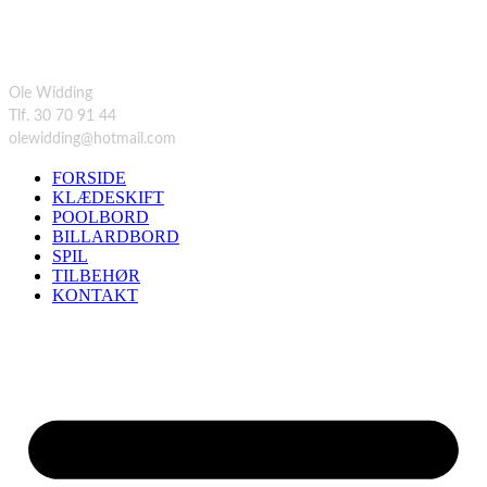
KONTAKT
Ole Widding
Tlf. 30 70 91 44
olewidding@hotmail.com
FORSIDE
KLÆDESKIFT
POOLBORD
BILLARDBORD
SPIL
TILBEHØR
KONTAKT