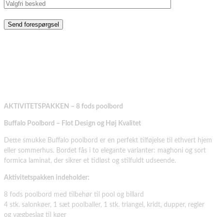
Please leave this field empty.
Vi skaber rum for spil, samvær og kvalitet
AKTIVITETSPAKKEN – 8 FODS
POOLBORD
AKTIVITETSPAKKEN – 8 fods poolbord
Buffalo Poolbord – Flot Design og Høj Kvalitet
Dette smukke Buffalo poolbord er en perfekt tilføjelse til ethvert hjem
eller sommerhus. Bordet fås i to elegante varianter: maghoni og sort
formica laminat, der sikrer et tidløst og stilfuldt udseende.
Aktivitetspakken indeholder:
8 fods poolbord med tilbehør til pool og billard
4 stk. salonkøer, 1 sæt poolballer, 1 stk. triangel, kridt, dupper, regler
og vægbeslag til køer